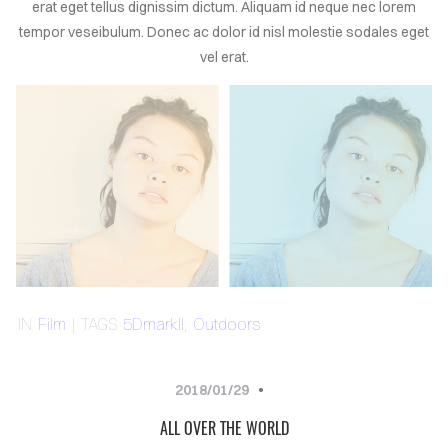
erat eget tellus dignissim dictum. Aliquam id neque nec lorem
LOG
tempor veseibulum. Donec ac dolor id nisl molestie sodales eget
vel erat.
TACT
ign
in
IN
Film
| TAGS
5DmarkII
,
Outdoors
2018/01/29
ALL OVER THE WORLD