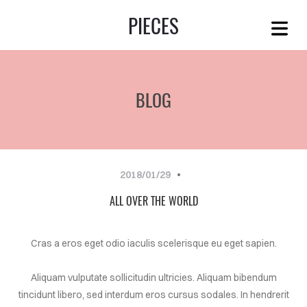
PIECES
BLOG
2018/01/29
ALL OVER THE WORLD
OME
Cras a eros eget odio iaculis scelerisque eu eget sapien.
VICES
Aliquam vulputate sollicitudin ultricies. Aliquam bibendum
OUT
tincidunt libero, sed interdum eros cursus sodales. In hendrerit